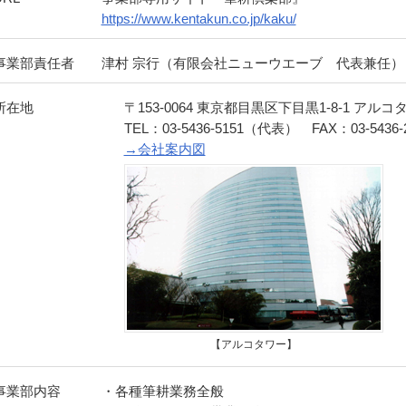
https://www.kentakun.co.jp/kaku/
事業部責任者
津村 宗行（有限会社ニューウエーブ 代表兼任）
所在地
〒153-0064 東京都目黒区下目黒1-8-1 アルコ
TEL：03-5436-5151（代表） FAX：03-5436-
→会社案内図
【アルコタワー】
事業部内容
・各種筆耕業務全般