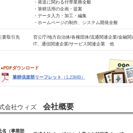
・発送に関わる付帯業務全般
・筆耕活用の企画・提案
・データ入力・加工・編集
・ホームページの制作、システム開発全般
主要取引先
官公庁/地方自治体/各種団体/流通関連企業/金融関
IT、通信関連企業/サービス関連企業 他
●PDFダウンロード
筆耕倶楽部リーフレット
（1.23MB）
会社概要
式会社ウィズ
社名（事業部