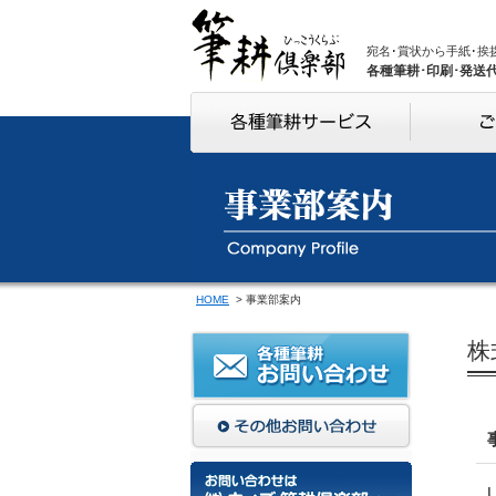
宛名･賞状から手紙･挨
各種筆耕･印刷･発送
HOME
>
事業部案内
株