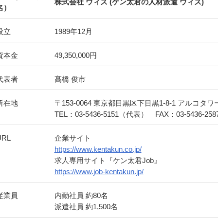
株式会社 ウィズ (ケン太君の人材派遣 ウィズ)
名）
設立
1989年12月
資本金
49,350,000円
代表者
髙橋 俊市
所在地
〒153-0064 東京都目黒区下目黒1-8-1 アルコタワ
TEL：03-5436-5151（代表） FAX：03-5436-258
URL
企業サイト
https://www.kentakun.co.jp/
求人専用サイト『ケン太君Job』
https://www.job-kentakun.jp/
従業員
内勤社員 約80名
派遣社員 約1,500名