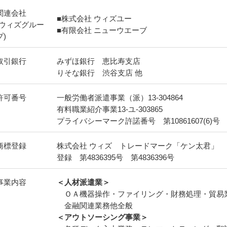
関連会社
■株式会社 ウィズユー
(ウィズグルー
■有限会社 ニューウエーブ
プ)
取引銀行
みずほ銀行 恵比寿支店
りそな銀行 渋谷支店 他
許可番号
一般労働者派遣事業（派）13-304864
有料職業紹介事業13-ユ-303865
プライバシーマーク許諾番号 第10861607(6)号
商標登録
株式会社 ウィズ トレードマーク「ケン太君」
登録 第4836395号 第4836396号
事業内容
＜人材派遣業＞
ＯＡ機器操作・ファイリング・財務処理・貿易
金融関連業務他全般
＜アウトソーシング事業＞