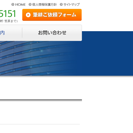
:津村･笠原まで）